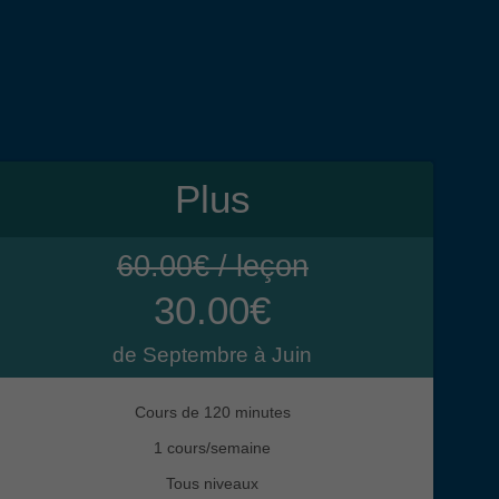
Plus
60.00€ / leçon
30.00€
de Septembre à Juin
Cours de 120 minutes
1 cours/semaine
Tous niveaux