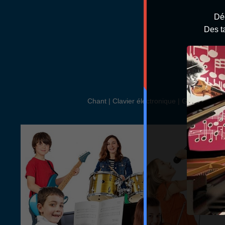
Dé
Des ta
Chant | Clavier électronique | Guitare acou