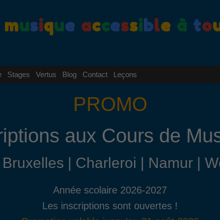
m
u
s
i
q
u
e
a
c
c
e
s
s
i
b
l
e
à
t
o
e
Stages
Vertus
Blog
Contact
Leçons
PROMO
riptions aux Cours de Mu
| Bruxelles | Charleroi | Namur | 
Année scolaire 2026-2027
Les inscriptions sont ouvertes !