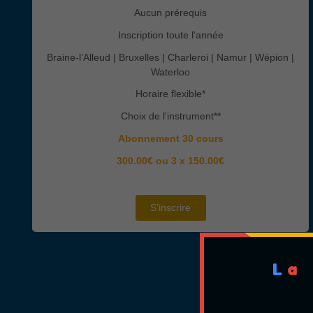
Aucun prérequis
Inscription toute l'année
Braine-l’Alleud | Bruxelles | Charleroi | Namur | Wépion |
Waterloo
Horaire flexible*
Choix de l'instrument**
Abonnement 30 cours
300.00€ ou 3 x 150.00€
S'inscrire
L
a