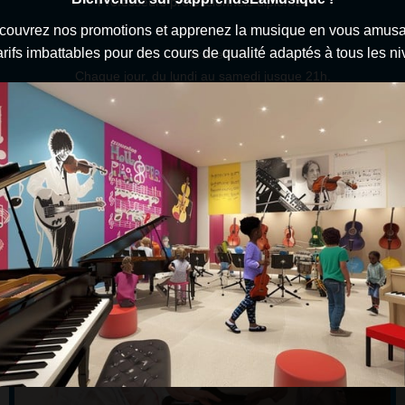
• Professeurs professionnels diplômés •
couvrez nos promotions et apprenez la musique en vous amusan
rifs imbattables pour des cours de qualité adaptés à tous les n
*Horaires
Chaque jour, du lundi au samedi jusque 21h.
**Instruments
Des places sont disponibles pour les cours suivants :
stique | Guitare électrique | Guitare basse | Harmonica | Piano | Saxop