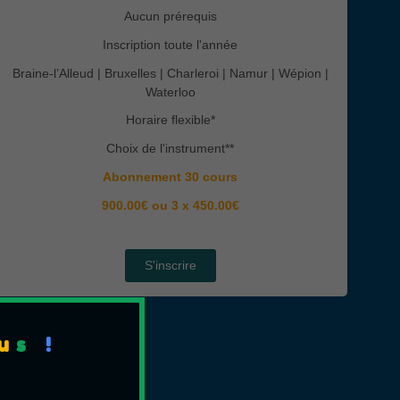
Aucun prérequis
Inscription toute l'année
Braine-l’Alleud | Bruxelles | Charleroi | Namur | Wépion |
Waterloo
Horaire flexible*
Choix de l'instrument**
Abonnement 30 cours
900.00€ ou 3 x 450.00€
S'inscrire
u
s
!