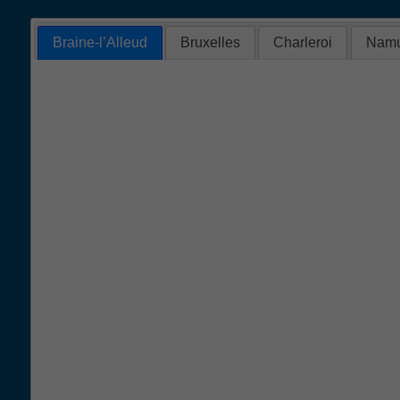
Braine-l’Alleud
Bruxelles
Charleroi
Namu