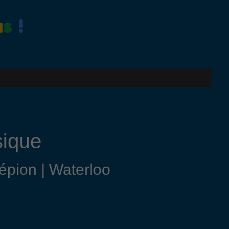
u
s
!
sique
Wépion | Waterloo