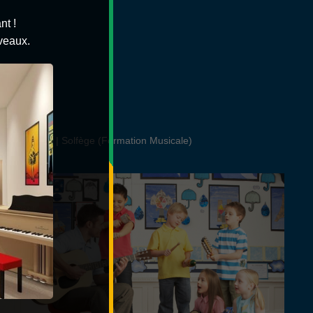
t !
iveaux.
hone | Violon | Solfège (Formation Musicale)