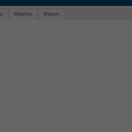
r
Waterloo
Wépion