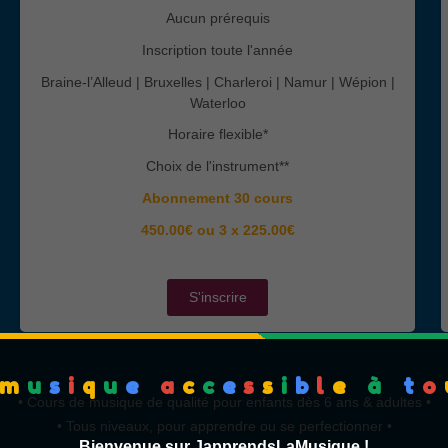
Aucun prérequis
Inscription toute l'année
Braine-l’Alleud | Bruxelles | Charleroi | Namur | Wépion |
Waterloo
Horaire flexible*
Choix de l'instrument**
Abonnement 30 cours
450.00€ ou 3 x 225.00€
S'inscrire
m
u
s
i
q
u
e
a
c
c
e
s
s
i
b
l
e
à
t
o
• Cours de musique de qualité pour enfants dès 6 ans & adultes •
• Tous niveaux, pour apprendre ou se perfectionner •
Bienvenue sur JapprendsLaMusique !