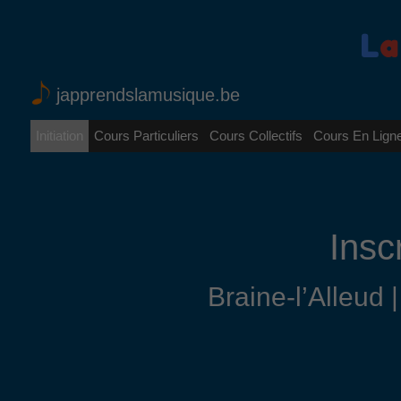
L
a
japprendslamusique.be
Initiation
Cours Particuliers
Cours Collectifs
Cours En Lign
Insc
Braine-l’Alleud 