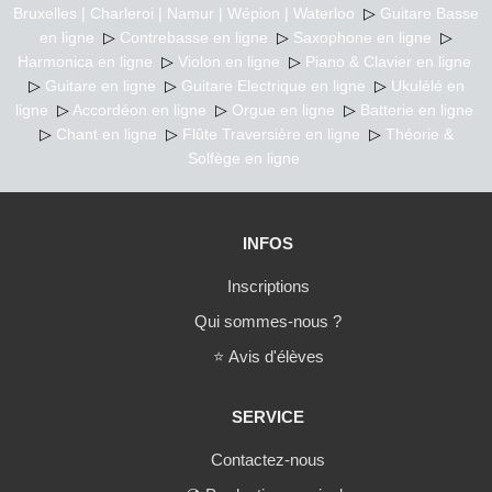
Bruxelles | Charleroi | Namur | Wépion | Waterloo
▷
Guitare Basse
en ligne
▷
Contrebasse en ligne
▷
Saxophone en ligne
▷
Harmonica en ligne
▷
Violon en ligne
▷
Piano & Clavier en ligne
▷
Guitare en ligne
▷
Guitare Electrique en ligne
▷
Ukulélé en
ligne
▷
Accordéon en ligne
▷
Orgue en ligne
▷
Batterie en ligne
▷
Chant en ligne
▷
Flûte Traversière en ligne
▷
Théorie &
Solfège en ligne
INFOS
Inscriptions
Qui sommes-nous ?
⭐
Avis d'élèves
SERVICE
Contactez-nous